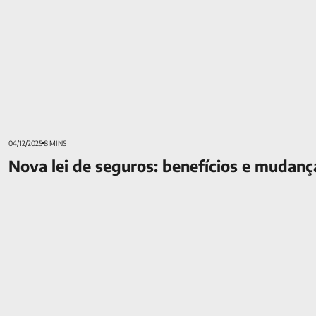
04/12/2025
8 MINS
Nova lei de seguros: benefícios e mudan
Fundos de previdência privada na Mongeral Aegon