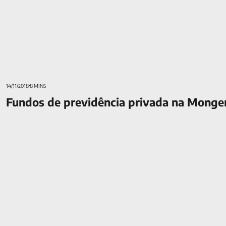
14/11/2018
8 MINS
Fundos de previdência privada na Monge
O que é Lesão por Esforço Repetitivo e como se proteger?