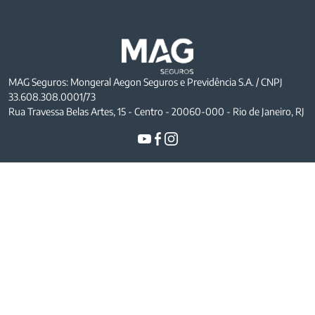
MAG Seguros: Mongeral Aegon Seguros e Previdência S.A. / CNPJ
33.608.308.0001/73
Rua Travessa Belas Artes, 15 - Centro - 20060-000 - Rio de Janeiro, RJ