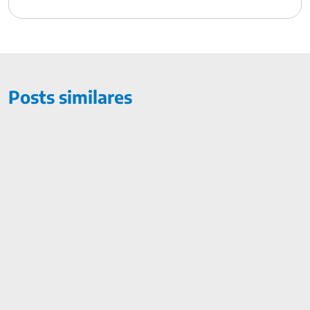
Posts similares
Perto de se aposentar? Entenda aqui se este é o momento cer