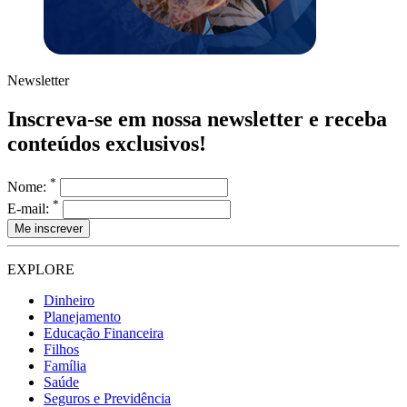
Newsletter
Inscreva-se em nossa newsletter e receba
conteúdos exclusivos!
*
Nome:
*
E-mail:
EXPLORE
Dinheiro
Planejamento
Educação Financeira
Filhos
Família
Saúde
Seguros e Previdência