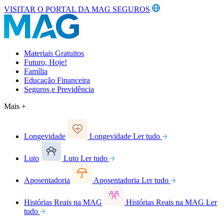
VISITAR O PORTAL DA MAG SEGUROS
Materiais Gratuitos
Futuro, Hoje!
Família
Educação Financeira
Seguros e Previdência
Mais +
Longevidade
Longevidade
Ler tudo
Luto
Luto
Ler tudo
Aposentadoria
Aposentadoria
Ler tudo
Histórias Reais na MAG
Histórias Reais na MAG
Ler
tudo