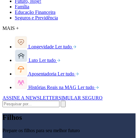
Futuro, Hoje!
Família
Educação Financeira
Seguros e Previdência
MAIS +
Longevidade
Ler tudo
Luto
Ler tudo
Aposentadoria
Ler tudo
Histórias Reais na MAG
Ler tudo
ASSINE A NEWSLETTER
SIMULAR SEGURO
Filhos
Prepare os filhos para seu melhor futuro