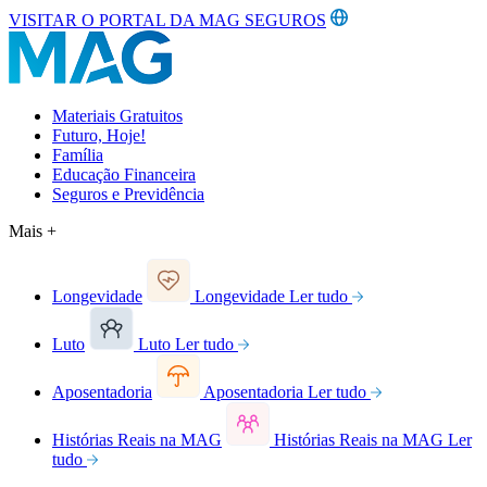
VISITAR O PORTAL DA MAG SEGUROS
Materiais Gratuitos
Futuro, Hoje!
Família
Educação Financeira
Seguros e Previdência
Mais +
Longevidade
Longevidade
Ler tudo
Luto
Luto
Ler tudo
Aposentadoria
Aposentadoria
Ler tudo
Histórias Reais na MAG
Histórias Reais na MAG
Ler
tudo