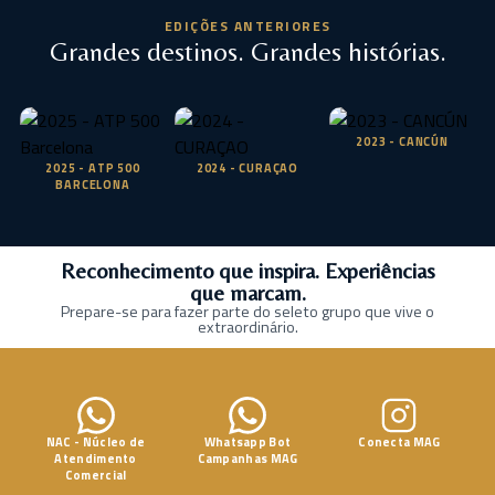
EDIÇÕES ANTERIORES
Grandes destinos. Grandes histórias.
2023 - CANCÚN
2025 - ATP 500
2024 - CURAÇAO
BARCELONA
Reconhecimento que inspira. Experiências
que marcam.
Prepare-se para fazer parte do seleto grupo que vive o
extraordinário.
NAC - Núcleo de
Whatsapp Bot
Conecta MAG
Atendimento
Campanhas MAG
Comercial