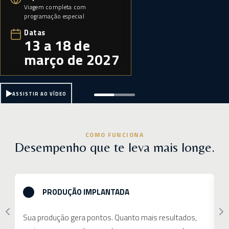
Viagem completa com
programação especial
Datas
13 a 18 de
março de 2027
ASSISTIR AO VÍDEO
COMO FUNCIONA
Desempenho que te leva mais longe.
PRODUÇÃO IMPLANTADA
Sua produção gera pontos. Quanto mais resultados,
A