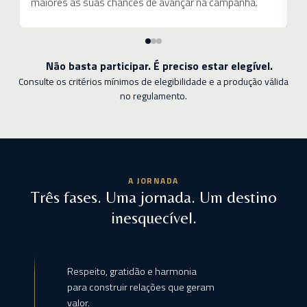
maiores as suas chances de avançar na campanha.
du
Não basta participar. É preciso estar elegível.
Consulte os critérios mínimos de elegibilidade e a produção válida
no regulamento.
A JORNADA
Três fases. Uma jornada. Um destino
inesquecível.
Respeito, gratidão e harmonia
para construir relações que geram
valor.