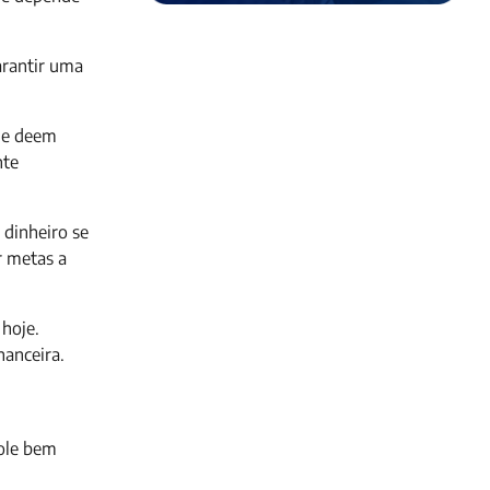
arantir uma
e deem
nte
 dinheiro se
r metas a
 hoje.
nanceira.
role bem