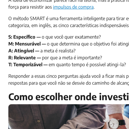
A ideia de economizar parece fácil na teoria, mas a prática 
força para resistir aos
impulsos de compra
.
O método SMART é uma ferramenta inteligente para tirar esse
categoriza, em inglês, as cinco características indispensávei
S: Específico —
o que você quer exatamente?
M: Mensurável —
o que determina que o objetivo foi ating
A: Atingível —
a meta é realista?
R: Relevante —
por que a meta é importante?
T: Temporizável —
em quanto tempo é possível atingi-la?
Responder a essas cinco perguntas ajuda você a ficar mais p
respostas para que você não se desvie do caminho de alcanç
Como escolher onde investi