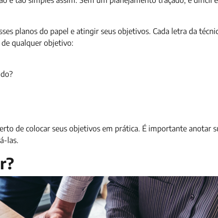
não é tão simples assim. Sem um planejamento traçado, é difícil 
s planos do papel e atingir seus objetivos. Cada letra da técni
s de qualquer objetivo:
ido?
erto de colocar seus objetivos em prática. É importante anotar s
á-las.
r?