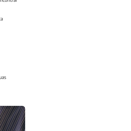
encontrar
ca
uas