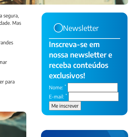
a segura,
idade. Mas
Newsletter
grandes
Inscreva-se em
nossa newsletter e
omar
receba conteúdos
exclusivos!
er para
*
Nome:
*
E-mail: