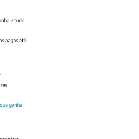
anha e tudo
as pagas até
.
ores
 que ganha
,