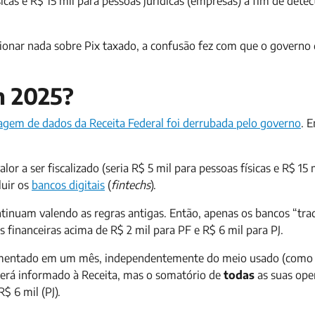
cas e R$ 15 mil para pessoas jurídicas (empresas) a fim de detec
ionar nada sobre Pix taxado, a confusão fez com que o governo 
em 2025?
gem de dados da Receita Federal foi derrubada pelo governo
. 
or a ser fiscalizado (seria R$ 5 mil para pessoas físicas e R$ 15 
luir os
bancos digitais
(
fintechs
).
inuam valendo as regras antigas. Então, apenas os bancos “trad
 financeiras acima de R$ 2 mil para PF e R$ 6 mil para PJ.
movimentado em um mês, independentemente do meio usado (com
 será informado à Receita, mas o somatório de
todas
as suas ope
R$ 6 mil (PJ).