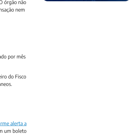
 O órgão não
ransação nem
tado por mês
iro do Fisco
âneos.
rme alerta a
am um boleto