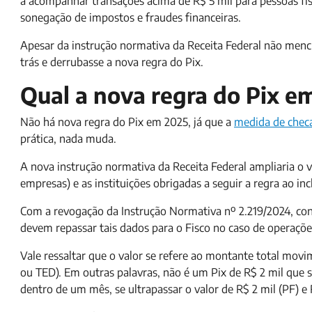
a acompanhar transações acima de R$ 5 mil para pessoas físi
sonegação de impostos e fraudes financeiras.
Apesar da instrução normativa da Receita Federal não menc
trás e derrubasse a nova regra do Pix.
Qual a nova regra do Pix 
Não há nova regra do Pix em 2025, já que a
medida de checa
prática, nada muda.
A nova instrução normativa da Receita Federal ampliaria o val
empresas) e as instituições obrigadas a seguir a regra ao inc
Com a revogação da Instrução Normativa nº 2.219/2024, cont
devem repassar tais dados para o Fisco no caso de operações
Vale ressaltar que o valor se refere ao montante total 
ou TED). Em outras palavras, não é um Pix de R$ 2 mil que
dentro de um mês, se ultrapassar o valor de R$ 2 mil (PF) e 