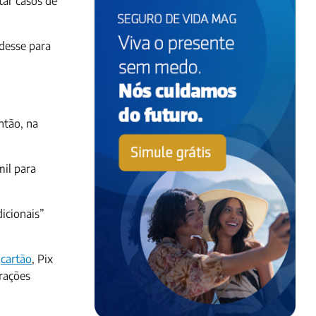
tar casos de
desse para
Então, na
mil para
icionais”
o
cartão
, Pix
rações