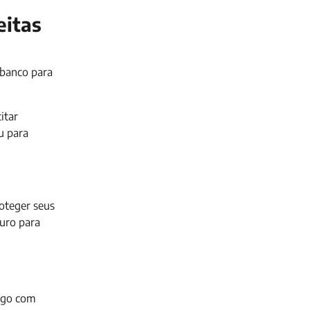
eitas
 banco para
itar
u para
oteger seus
uro para
tigo com