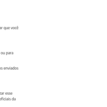
ar que você
 ou para
nks enviados
zar esse
ficiais da