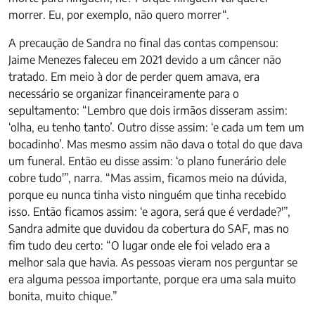
morrer. Eu, por exemplo, não quero morrer
“.
A precaução de Sandra no final das contas compensou:
Jaime Menezes faleceu em 2021 devido a um câncer não
tratado. Em meio à dor de perder quem amava, era
necessário se organizar financeiramente para o
sepultamento: “Lembro que dois irmãos disseram assim:
‘olha, eu tenho tanto’. Outro disse assim: ‘e cada um tem um
bocadinho’. Mas mesmo assim não dava o total do que dava
um funeral. Então eu disse assim: ‘o plano funerário dele
cobre tudo'”, narra. “Mas assim, ficamos meio na dúvida,
porque eu nunca tinha visto ninguém que tinha recebido
isso. Então ficamos assim: ‘e agora, será que é verdade?'”,
Sandra admite que duvidou da cobertura do SAF, mas no
fim tudo deu certo: “O lugar onde ele foi velado era a
melhor sala que havia. As pessoas vieram nos perguntar se
era alguma pessoa importante, porque era uma sala muito
bonita, muito chique.”