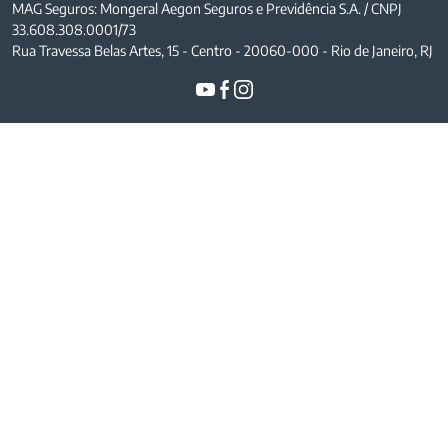
MAG Seguros: Mongeral Aegon Seguros e Previdência S.A. / CNPJ
33.608.308.0001/73
Rua Travessa Belas Artes, 15 - Centro - 20060-000 - Rio de Janeiro, RJ