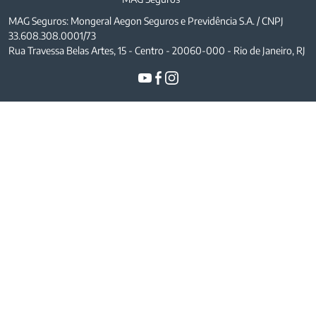
MAG Seguros: Mongeral Aegon Seguros e Previdência S.A. / CNPJ
33.608.308.0001/73
Rua Travessa Belas Artes, 15 - Centro - 20060-000 - Rio de Janeiro, RJ