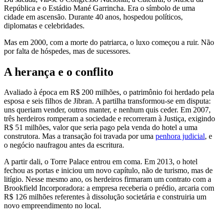
República e o Estádio Mané Garrincha. Era o símbolo de uma
cidade em ascensão. Durante 40 anos, hospedou políticos,
diplomatas e celebridades.
Mas em 2000, com a morte do patriarca, o luxo começou a ruir. Não
por falta de hóspedes, mas de sucessores.
A herança e o conflito
Avaliado à época em R$ 200 milhões, o patrimônio foi herdado pela
esposa e seis filhos de Jibran. A partilha transformou-se em disputa:
uns queriam vender, outros manter, e nenhum quis ceder. Em 2007,
três herdeiros romperam a sociedade e recorreram à Justiça, exigindo
R$ 51 milhões, valor que seria pago pela venda do hotel a uma
construtora. Mas a transação foi travada por uma
penhora judicial
, e
o negócio naufragou antes da escritura.
A partir dali, o Torre Palace entrou em coma. Em 2013, o hotel
fechou as portas e iniciou um novo capítulo, não de turismo, mas de
litígio. Nesse mesmo ano, os herdeiros firmaram um contrato com a
Brookfield Incorporadora: a empresa receberia o prédio, arcaria com
R$ 126 milhões referentes à dissolução societária e construiria um
novo empreendimento no local.