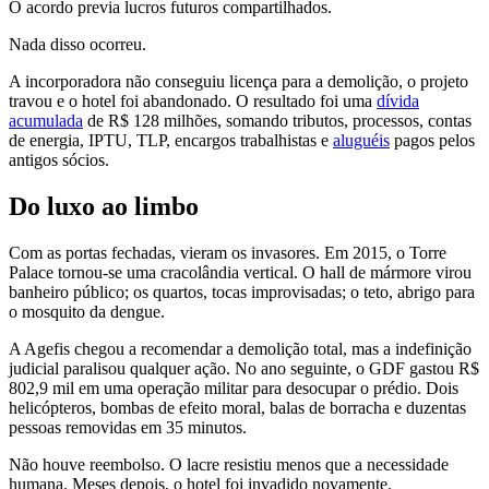
O acordo previa lucros futuros compartilhados.
Nada disso ocorreu.
A incorporadora não conseguiu licença para a demolição, o projeto
travou e o hotel foi abandonado. O resultado foi uma
dívida
acumulada
de R$ 128 milhões, somando tributos, processos, contas
de energia, IPTU, TLP, encargos trabalhistas e
aluguéis
pagos pelos
antigos sócios.
Do luxo ao limbo
Com as portas fechadas, vieram os invasores. Em 2015, o Torre
Palace tornou-se uma cracolândia vertical. O hall de mármore virou
banheiro público; os quartos, tocas improvisadas; o teto, abrigo para
o mosquito da dengue.
A Agefis chegou a recomendar a demolição total, mas a indefinição
judicial paralisou qualquer ação. No ano seguinte, o GDF gastou R$
802,9 mil em uma operação militar para desocupar o prédio. Dois
helicópteros, bombas de efeito moral, balas de borracha e duzentas
pessoas removidas em 35 minutos.
Não houve reembolso. O lacre resistiu menos que a necessidade
humana. Meses depois, o hotel foi invadido novamente.