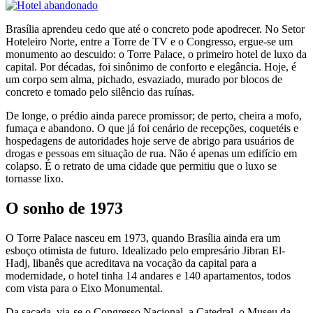
Brasília aprendeu cedo que até o concreto pode apodrecer. No Setor
Hoteleiro Norte, entre a Torre de TV e o Congresso, ergue-se um
monumento ao descuido: o Torre Palace, o primeiro hotel de luxo da
capital. Por décadas, foi sinônimo de conforto e elegância. Hoje, é
um corpo sem alma, pichado, esvaziado, murado por blocos de
concreto e tomado pelo silêncio das ruínas.
De longe, o prédio ainda parece promissor; de perto, cheira a mofo,
fumaça e abandono. O que já foi cenário de recepções, coquetéis e
hospedagens de autoridades hoje serve de abrigo para usuários de
drogas e pessoas em situação de rua. Não é apenas um edifício em
colapso. É o retrato de uma cidade que permitiu que o luxo se
tornasse lixo.
O sonho de 1973
O Torre Palace nasceu em 1973, quando Brasília ainda era um
esboço otimista de futuro. Idealizado pelo empresário Jibran El-
Hadj, libanês que acreditava na vocação da capital para a
modernidade, o hotel tinha 14 andares e 140 apartamentos, todos
com vista para o Eixo Monumental.
Da sacada, via-se o Congresso Nacional, a Catedral, o Museu da