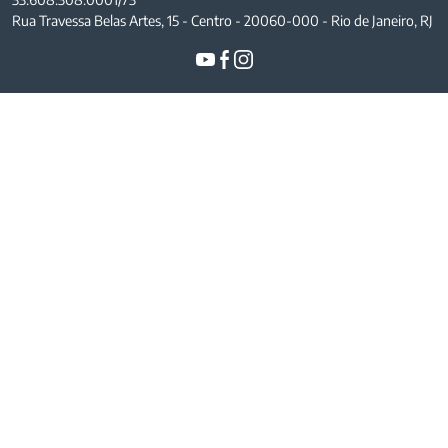
Rua Travessa Belas Artes, 15 - Centro - 20060-000 - Rio de Janeiro, RJ