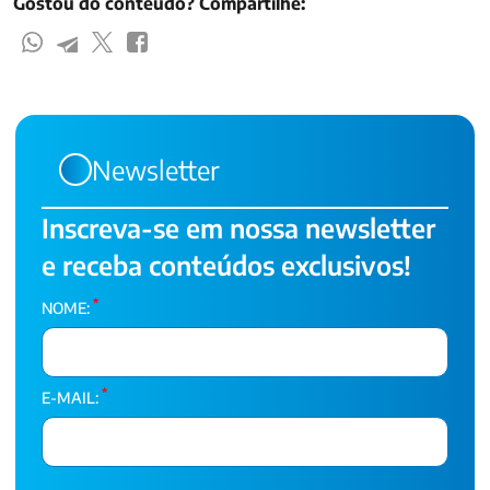
Gostou do conteúdo? Compartilhe:
Newsletter
Inscreva-se em nossa newsletter
e receba conteúdos exclusivos!
*
NOME:
*
E-MAIL: