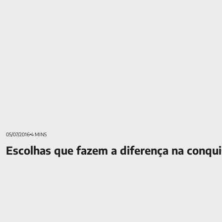
05/07/2016
4 MINS
Escolhas que fazem a diferença na conqui
Profissional liberal: dicas para um controle de finanças de suc