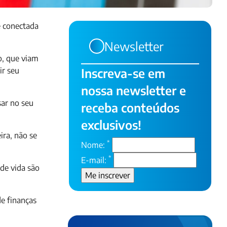
e conectada
Newsletter
o, que viam
ir seu
Inscreva-se em
nossa newsletter e
sar no seu
receba conteúdos
exclusivos!
ira, não se
*
Nome:
*
E-mail:
 de vida são
de finanças