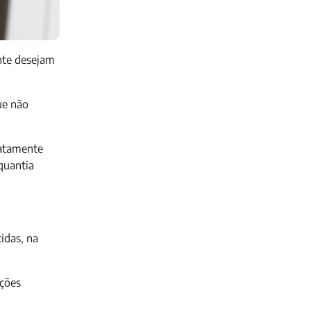
nte desejam
ue não
xatamente
quantia
idas, na
ações