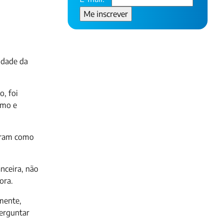
idade da
, foi
smo e
ceram como
nceira, não
dora.
lmente,
perguntar