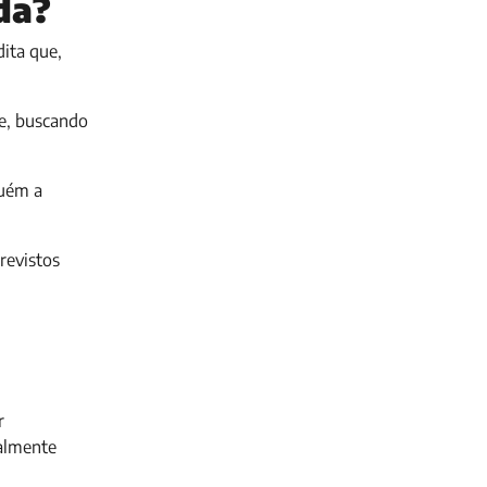
da?
dita que,
te, buscando
guém a
revistos
r
ialmente