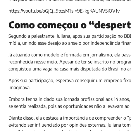
https://youtu.be/oGjCj_9bzsM?si=9E-kgKAUNV5iOV1v
Como começou o “desperta
Segundo a palestrante, Juliana, após sua participação no 
mídia, unindo esse desejo ao anseio por independência finan
Já atuando como modelo e formada em jornalismo, ela passou
reconhecida nesse meio. Apesar de ter se inscrito no progr
conquistou uma vaga na casa mais disputada do Brasil no a
Após sua participação, esperava conseguir um emprego fix
imaginava.
Embora tenha iniciado sua jornada profissional aos 14 anos,
se sentia realizada, pois as oportunidades não a levavam ao
Diante disso, ela destaca a importância de compreender o “po
evitando ser influenciado por opiniões externas. Juliana tom