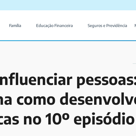
Família
Educação Financeira
Seguros e Previdência
nfluenciar pessoas
ina como desenvolv
icas no 10º episódio