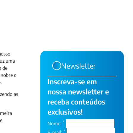
nosso
duz uma
Newsletter
o de
s sobre o
Inscreva-se em
e.
nossa newsletter e
azendo as
receba conteúdos
exclusivos!
imeira
te.
*
Nome:
*
E-mail: