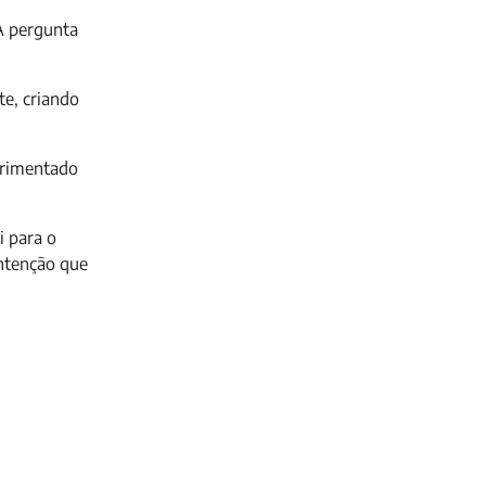
 A pergunta
te, criando
perimentado
i para o
intenção que