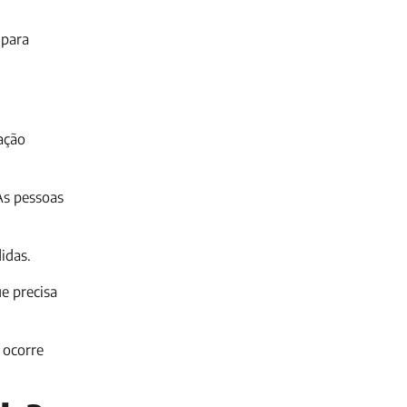
 para
ação
As pessoas
didas.
e precisa
 ocorre