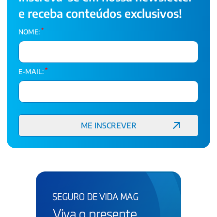
e receba conteúdos exclusivos!
*
NOME:
*
E-MAIL: