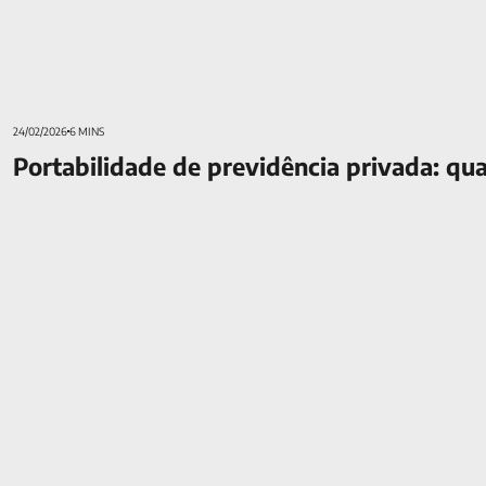
24/02/2026
6 MINS
Portabilidade de previdência privada: q
Solidez e crescimento ao longo da história da MAG Seguros