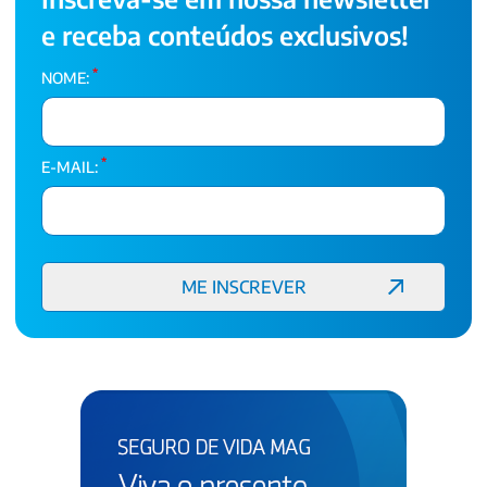
e receba conteúdos exclusivos!
*
NOME:
*
E-MAIL: