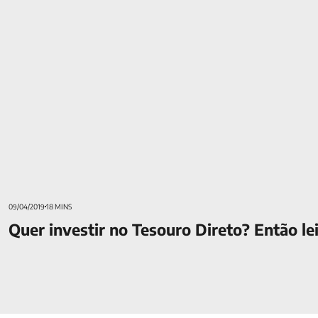
Quer investir no Tesouro Direto? Então leia este guia
09/04/2019
18 MINS
Quer investir no Tesouro Direto? Então lei