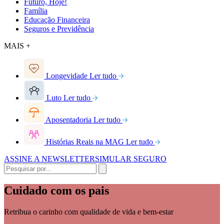
Futuro, Hoje!
Família
Educação Financeira
Seguros e Previdência
MAIS +
Longevidade
Ler tudo
Luto
Ler tudo
Aposentadoria
Ler tudo
Histórias Reais na MAG
Ler tudo
ASSINE A NEWSLETTER
SIMULAR SEGURO
Cuidado com os pais
Retribua o carinho com qualidade de vida e bem-estar