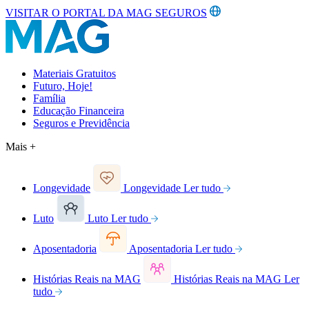
VISITAR O PORTAL DA MAG SEGUROS
Materiais Gratuitos
Futuro, Hoje!
Família
Educação Financeira
Seguros e Previdência
Mais +
Longevidade
Longevidade
Ler tudo
Luto
Luto
Ler tudo
Aposentadoria
Aposentadoria
Ler tudo
Histórias Reais na MAG
Histórias Reais na MAG
Ler
tudo