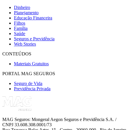
Dinheiro
Planejamento
Educação Financeira
Filhos
Família
Saúde
Seguros e Previdência
Web Stories
CONTEÚDOS
Materiais Gratuitos
PORTAL MAG SEGUROS
Seguro de Vida
Previdência Privada
MAG Seguros: Mongeral Aegon Seguros e Previdência S.A. /
CNPJ 33.608.308.0001/73
Rua Travessa Belas Artes, 15 - Centro - 20060-000 - Rio de Janeiro,