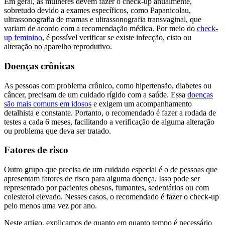
Em geral, as mulheres devem fazer o check-up anualmente,
sobretudo devido a exames específicos, como Papanicolau,
ultrassonografia de mamas e ultrassonografia transvaginal, que
variam de acordo com a recomendação médica. Por meio do
check-
up feminino
, é possível verificar se existe infecção, cisto ou
alteração no aparelho reprodutivo.
Doenças crônicas
As pessoas com problema crônico, como hipertensão, diabetes ou
câncer, precisam de um cuidado rígido com a saúde. Essa
doenças
são mais comuns em idosos
e exigem um acompanhamento
detalhista e constante. Portanto, o recomendado é fazer a rodada de
testes a cada 6 meses, facilitando a verificação de alguma alteração
ou problema que deva ser tratado.
Fatores de risco
Outro grupo que precisa de um cuidado especial é o de pessoas que
apresentam fatores de risco para alguma doença. Isso pode ser
representado por pacientes obesos, fumantes, sedentários ou com
colesterol elevado. Nesses casos, o recomendado é fazer o check-up
pelo menos uma vez por ano.
Neste artigo, explicamos de quanto em quanto tempo é necessário