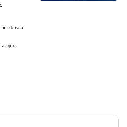
o.
ine e buscar
ira agora