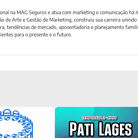
ucional na MAG Seguros e atua com marketing e comunicação há
 de Arte e Gestão de Marketing, construiu sua carreira unindo c
ira, tendências de mercado, aposentadoria e planejamento famil
ientes para o presente e o futuro.
e o MDRT 2026, evento
Zona Segura com Pati Lages: alcançan
alistas em seguros
liberdade financeira e fugindo das dívi