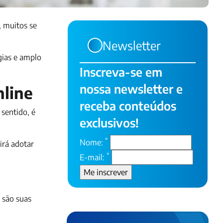
, muitos se
Newsletter
gias e amplo
Inscreva-se em
nossa newsletter e
nline
receba conteúdos
sentido, é
exclusivos!
*
Nome:
irá adotar
*
E-mail:
 são suas