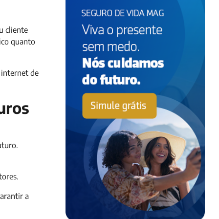
 cliente
lico quanto
internet de
uros
uturo.
tores.
arantir a