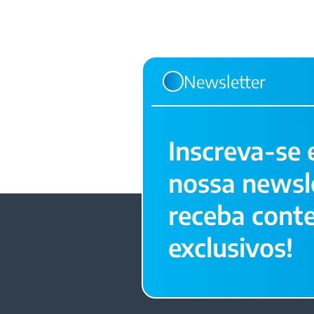
Newsletter
Inscreva-se
nossa newsle
receba cont
exclusivos!