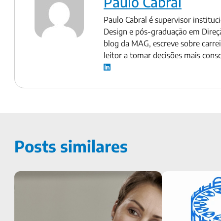
Paulo Cabral
Paulo Cabral é supervisor instit
Design e pós-graduação em Direção
blog da MAG, escreve sobre carre
leitor a tomar decisões mais consc
Posts similares
Por que investir na venda de seguros de
Saiba tudo sobr
vida? Confira 5 razões
que reúne especi