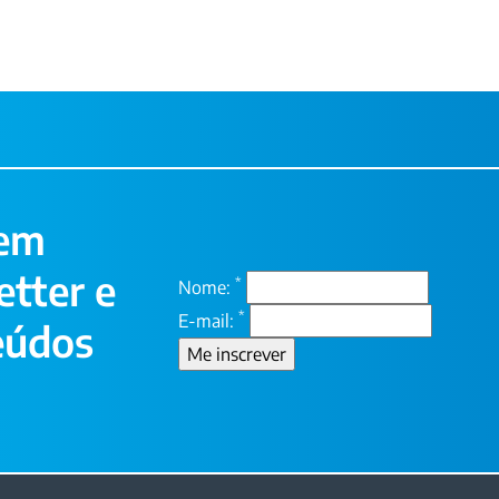
 em
tter e
*
Nome:
*
E-mail:
eúdos