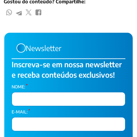
Gostou do conteúdo? Compartilhe:
Newsletter
Inscreva-se em nossa newsletter
e receba conteúdos exclusivos!
*
NOME:
*
E-MAIL: