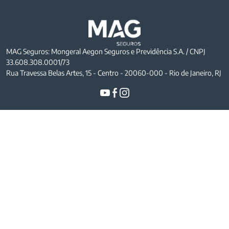
MAG Seguros: Mongeral Aegon Seguros e Previdência S.A. / CNPJ
33.608.308.0001/73
Rua Travessa Belas Artes, 15 - Centro - 20060-000 - Rio de Janeiro, RJ