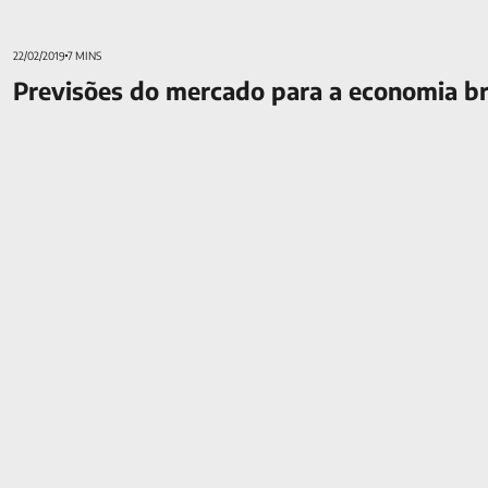
22/02/2019
7 MINS
Previsões do mercado para a economia br
Tipos de investimentos: qual o melhor para o seu perfil?