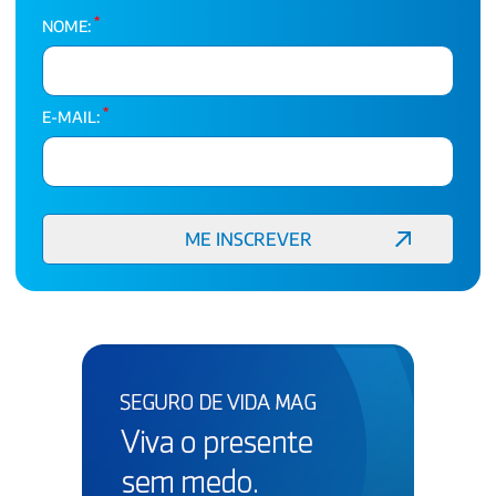
*
NOME:
*
E-MAIL: