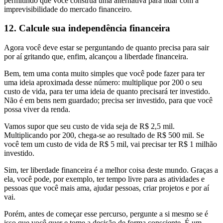
permitindo que você construa uma alternativa para lidar com a
imprevisibilidade do mercado financeiro.
12. Calcule sua independência financeira
Agora você deve estar se perguntando de quanto precisa para sair
por aí gritando que, enfim, alcançou a liberdade financeira.
Bem, tem uma conta muito simples que você pode fazer para ter
uma ideia aproximada desse número: multiplique por 200 o seu
custo de vida, para ter uma ideia de quanto precisará ter investido.
Não é em bens nem guardado; precisa ser investido, para que você
possa viver da renda.
Vamos supor que seu custo de vida seja de R$ 2,5 mil.
Multiplicando por 200, chega-se ao resultado de R$ 500 mil. Se
você tem um custo de vida de R$ 5 mil, vai precisar ter R$ 1 milhão
investido.
Sim, ter liberdade financeira é a melhor coisa deste mundo. Graças a
ela, você pode, por exemplo, ter tempo livre para as atividades e
pessoas que você mais ama, ajudar pessoas, criar projetos e por aí
vai.
Porém, antes de começar esse percurso, pergunte a si mesmo se é
isso que você quer e tome a decisão de forma consciente. É um