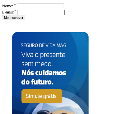
*
Nome:
*
E-mail: