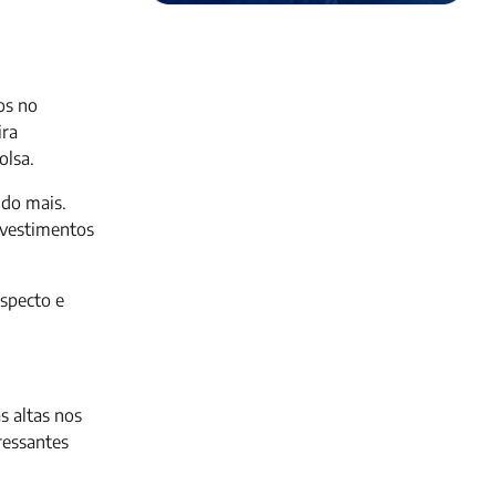
os no
ira
olsa.
ndo mais.
nvestimentos
ospecto e
s altas nos
ressantes