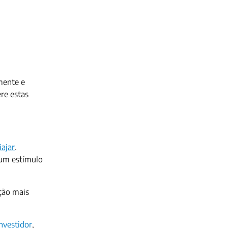
mente e
ere estas
iajar
.
 um estímulo
ção mais
investidor
,