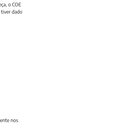
eça, o COE
 tiver dado
cente nos