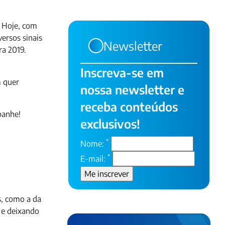
. Hoje, com
ersos sinais
Newsletter
ra 2019.
Inscreva-se em
m quer
nossa newsletter e
receba conteúdos
panhe!
exclusivos!
*
Nome:
*
E-mail:
s, como a da
 e deixando