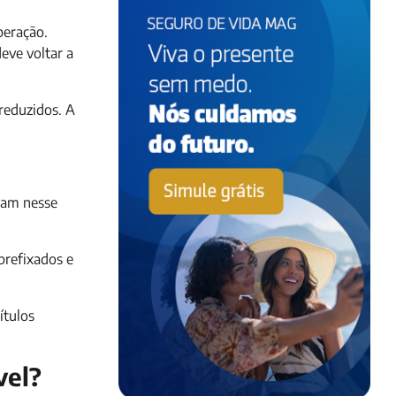
peração.
eve voltar a
reduzidos. A
ixam nesse
prefixados e
ítulos
vel?