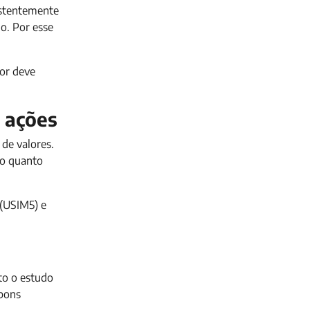
istentemente
o. Por esse
or deve
m ações
de valores.
zo quanto
 (USIM5) e
to o estudo
 bons