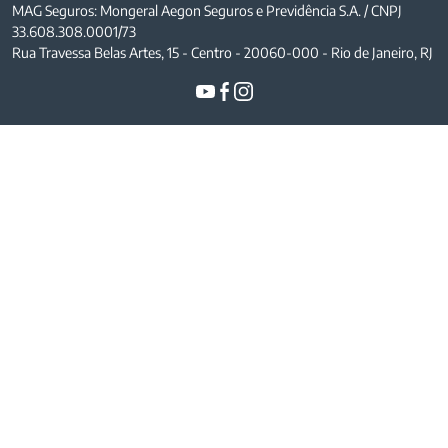
MAG Seguros: Mongeral Aegon Seguros e Previdência S.A. / CNPJ
33.608.308.0001/73
Rua Travessa Belas Artes, 15 - Centro - 20060-000 - Rio de Janeiro, RJ