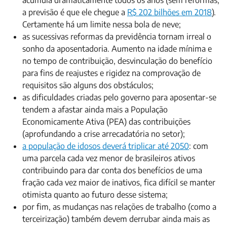
acumula dramaticamente todos os anos (sem reformas,
a previsão é que ele chegue a
R$ 202 bilhões em 2018
).
Certamente há um limite nessa bola de neve;
as sucessivas reformas da previdência tornam irreal o
sonho da aposentadoria. Aumento na idade mínima e
no tempo de contribuição, desvinculação do benefício
para fins de reajustes e rigidez na comprovação de
requisitos são alguns dos obstáculos;
as dificuldades criadas pelo governo para aposentar-se
tendem a afastar ainda mais a População
Economicamente Ativa (PEA) das contribuições
(aprofundando a crise arrecadatória no setor);
a população de idosos deverá triplicar até 2050
: com
uma parcela cada vez menor de brasileiros ativos
contribuindo para dar conta dos benefícios de uma
fração cada vez maior de inativos, fica difícil se manter
otimista quanto ao futuro desse sistema;
por fim, as mudanças nas relações de trabalho (como a
terceirização) também devem derrubar ainda mais as