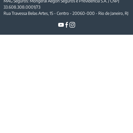
MAG Seguros: Mongeral Aegon Seguros e Previdência S.A. / CNPJ
33.608.308.0001/73
Rua Travessa Belas Artes, 15 - Centro - 20060-000 - Rio de Janeiro, RJ