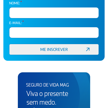
*
NOME:
*
E-MAIL: