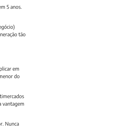
em 5 anos.
egócio)
neração tão
plicar em
 menor do
ltimercados
 a vantagem
or. Nunca