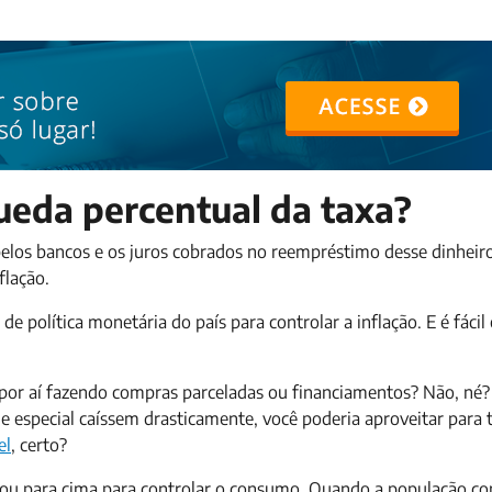
ueda percentual da taxa?
 pelos bancos e os juros cobrados no reempréstimo desse dinhei
flação.
e política monetária do país para controlar a inflação. E é fácil
i por aí fazendo compras parceladas ou financiamentos? Não, né?
e especial caíssem drasticamente, você poderia aproveitar para 
el
, certo?
o ou para cima para controlar o consumo. Quando a população c