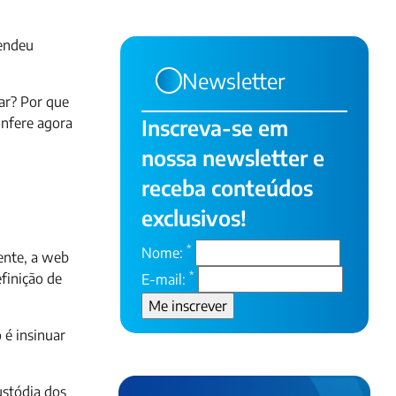
eendeu
Newsletter
ar? Por que
onfere agora
Inscreva-se em
nossa newsletter e
receba conteúdos
exclusivos!
*
Nome:
mente, a web
*
efinição de
E-mail:
 é insinuar
ustódia dos