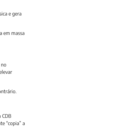
ica e gera
ída em massa
 no
elevar
ntrário.
Um CDB
te “copia” a