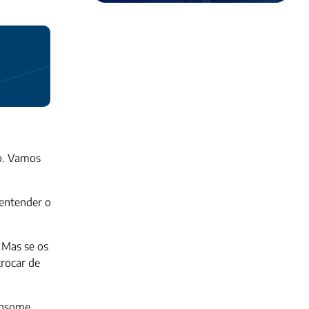
ro. Vamos
 entender o
 Mas se os
trocar de
onsome