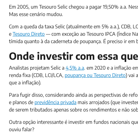
Em 2005, um Tesouro Selic chegou a pagar 19,50% a.a. Nesse
Mas esse cenário mudou.
Com a queda da taxa Selic (atualmente em 5% a.a.), CDB, LCI
e
Tesouro Direto
— com exceção ao Tesouro IPCA (Índice N
tímida quanto à da caderneta de poupança. É preciso ir em 
Onde investir com essa que
Analistas projetam Selic a
4,5% a.a
. em 2020 e a inflação e
renda fixa (CDB, LCI/LCA,
poupança ou Tesouro Direto
) vai
que a inflação).
Para fugir disso, considerando ainda as perspectivas de ref
e planos de
previdência privada
mais arrojados (que investe
de serem tributados apenas sobre os rendimentos e não sobr
Outra opção interessante é investir em fundos nacionais que
ouviu falar?