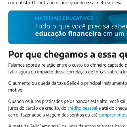
correntista. O contrário ocorre quando essa meta se eleva.
Por que chegamos a essa q
Falamos sobre a relação entre o custo do dinheiro captado
falar agora do impacto dessa correlação de forças sobre a in
O aumento ou queda da taxa Selic é o principal instrumento d
motivo.
Quando os juros praticados pelos bancos está alto, você sa
juros do cartão de crédito, do
crédito pessoal
e até do chequ
carro, fazer aquela viagem dos sonhos ou até
comprar imóv
A meta da Selic “empurra” os juros da economia para baix