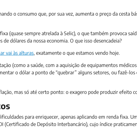
ionando o consumo que, por sua vez, aumenta o preço da cesta bás
 fixa (quase sempre atrelada à Selic), o que também provoca sa
ões de dólares da nossa economia. O que isso desencadeia?
ar vai às alturas
, exatamente o que estamos vendo hoje.
tação (como a saúde, com a aquisição de equipamentos médicos
entar o dólar a ponto de “quebrar” alguns setores, ou fazê-los 
nflação, mas só até certo ponto: o exagero pode produzir efeito co
tos
dificuldades para enriquecer, apenas aplicando em renda fixa. 
I (Certificado de Depósito Interbancário), cujo índice praticamen