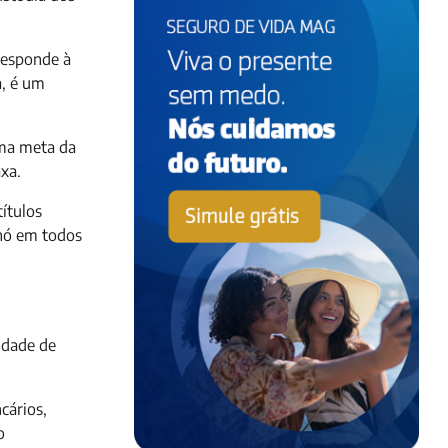
responde à
a, é um
uma meta da
axa.
ítulos
inó em todos
lidade de
cários,
o