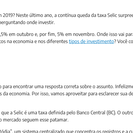
m 2019? Neste último ano, a contínua queda da taxa Selic surpr
 perguntando onde investir.
,5% em outubro e, por fim, 5% em novembro. Onde isso vai par
tos na economia e nos diferentes
tipos de investimento
? Você c
to para encontrar uma resposta correta sobre o assunto. Infeliz
os da economia. Por isso, vamos aproveitar para esclarecer sua d
que a Selic é uma taxa definida pelo Banco Central (BC). O outro
s no mercado seguem esse patamar.
stódia”, um sistema centralizado que concentra os registros e a c