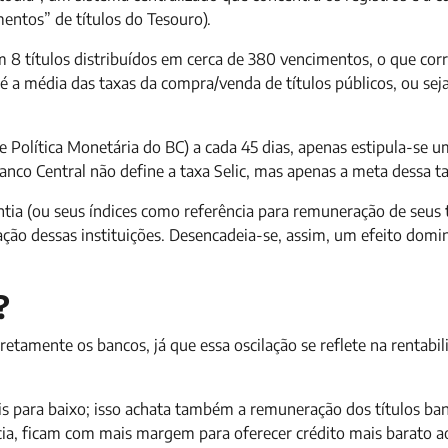
mentos” de títulos do Tesouro).
em 8 títulos distribuídos em cerca de 380 vencimentos, o que cor
c é a média das taxas da compra/venda de títulos públicos, ou sej
 Política Monetária do BC) a cada 45 dias, apenas estipula-se 
Banco Central não define a taxa Selic, mas apenas a meta dessa t
tia (ou seus índices como referência para remuneração de seus t
tação dessas instituições. Desencadeia-se, assim, um efeito dom
?
retamente os bancos, já que essa oscilação se reflete na rentabi
ais para baixo; isso achata também a remuneração dos títulos ban
cia, ficam com mais margem para oferecer crédito mais barato a