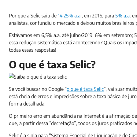
Por que a Selic saiu de
14,25% a.a
., em 2016, para
5% a.a
. e
analistas, confundiu o mercado e deixou muitos brasileiros
Estávamos em 6,5% a.a. até julho/2019; 6% em setembro; 5
essa redução sistemática está acontecendo? Quais os impac
todas essas respostas!
O que é taxa Selic?
Se você buscar no Google “
o que é taxa Selic
”, vai suar mui
está cheia de erros e imprecisões sobre a taxa básica de jur
forma detalhada.
O primeiro erro em abundância na Internet é a afirmação de 
que, a partir dessa “decretação”, todos os juros praticado
Selic é a sigla para “Sistema Especial de Liquidação e de Cu