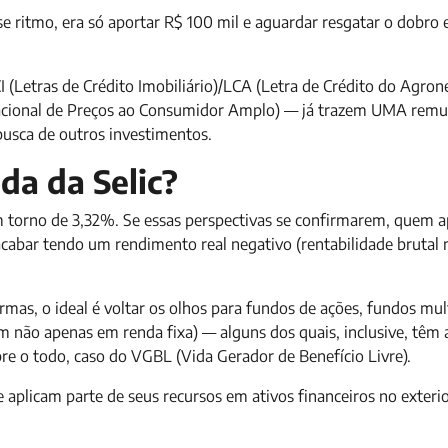
 ritmo, era só aportar R$ 100 mil e aguardar resgatar o dobro 
 (Letras de Crédito Imobiliário)/LCA (Letra de Crédito do Agron
acional de Preços ao Consumidor Amplo) — já trazem UMA remu
busca de outros investimentos.
da da Selic?
m torno de 3,32%. Se essas perspectivas se confirmarem, quem a
 acabar tendo um rendimento real negativo (rentabilidade brutal
ormas, o ideal é voltar os olhos para fundos de ações, fundos mu
m não apenas em renda fixa) — alguns dos quais, inclusive, têm
e o todo, caso do VGBL (Vida Gerador de Benefício Livre).
 aplicam parte de seus recursos em ativos financeiros no exteri