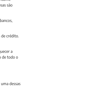
esas são
 bancos,
de crédito.
quecer a
o de todo o
a uma dessas