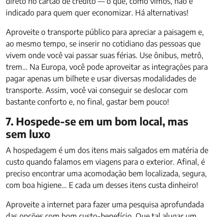
direto no cartão de crédito — o que, como vimos, não é
indicado para quem quer economizar. Há alternativas!
Aproveite o transporte público para apreciar a paisagem e,
ao mesmo tempo, se inserir no cotidiano das pessoas que
vivem onde você vai passar suas férias. Use ônibus, metrô,
trem… Na Europa, você pode aproveitar as integrações para
pagar apenas um bilhete e usar diversas modalidades de
transporte. Assim, você vai conseguir se deslocar com
bastante conforto e, no final, gastar bem pouco!
7. Hospede-se em um bom local, mas
sem luxo
A hospedagem é um dos itens mais salgados em matéria de
custo quando falamos em viagens para o exterior. Afinal, é
preciso encontrar uma acomodação bem localizada, segura,
com boa higiene… E cada um desses itens custa dinheiro!
Aproveite a internet para fazer uma pesquisa aprofundada
das opções com bom custo-benefício. Que tal alugar um