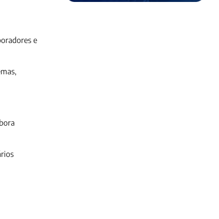
boradores e
emas,
abora
rios