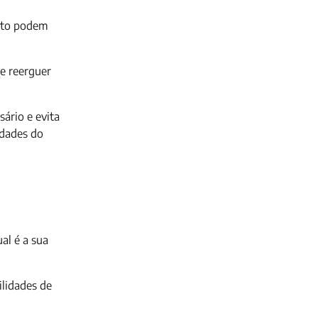
anto podem
e reerguer
ário e evita
idades do
al é a sua
ilidades de