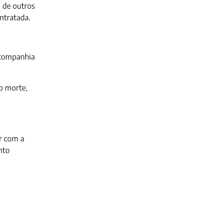
 de outros
ntratada.
 companhia
o morte,
ar com a
nto