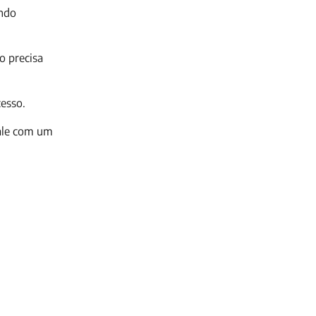
ando
o precisa
cesso.
ale com um