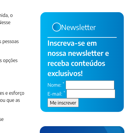
hida, o
Nesse
Newsletter
s pessoas
Inscreva-se em
nossa newsletter e
is opções
receba conteúdos
exclusivos!
*
Nome:
es e esforço
*
E-mail:
 ou que as
se