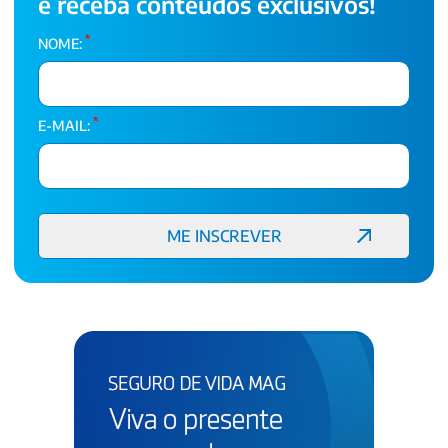
e receba conteúdos exclusivos!
*
NOME:
*
E-MAIL: