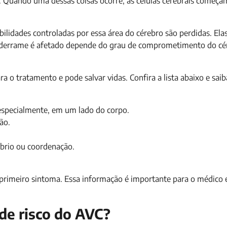
 Quando uma dessas coisas ocorre, as células cerebrais começa
lidades controladas por essa área do cérebro são perdidas. Ela
derrame é afetado depende do grau de comprometimento do cér
ara o tratamento e pode salvar vidas. Confira a lista abaixo e sa
 especialmente, em um lado do corpo.
ão.
líbrio ou coordenação.
rimeiro sintoma. Essa informação é importante para o médico 
 de risco do AVC?