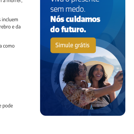
m a morrer,
s incluem
ebro e da
iba como
e pode