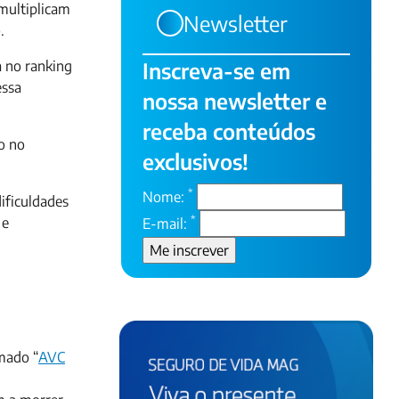
 multiplicam
Newsletter
.
a no ranking
Inscreva-se em
essa
nossa newsletter e
receba conteúdos
o no
exclusivos!
*
Nome:
ificuldades
*
 e
E-mail:
mado “
AVC