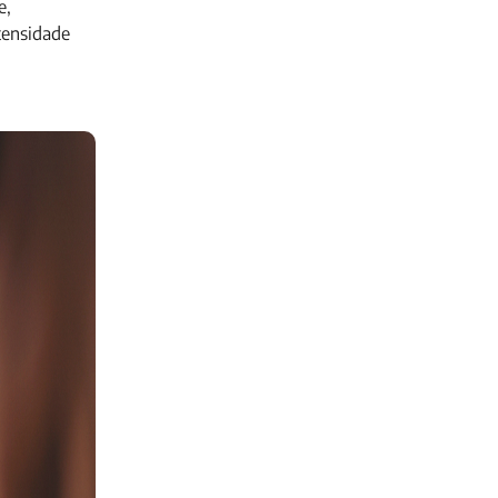
e,
tensidade