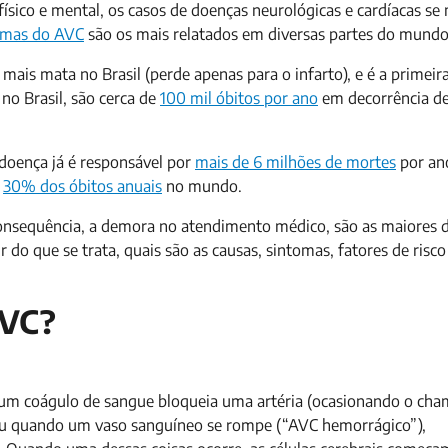
sico e mental, os casos de doenças neurológicas e cardíacas se
omas do AVC
são os mais relatados em diversas partes do mundo
ais mata no Brasil (perde apenas para o infarto), e é a primeir
o Brasil, são cerca de
100 mil óbitos por ano
em decorrência d
doença já é responsável por
mais de 6 milhões de mortes
por an
e
30% dos óbitos anuais
no mundo.
onsequência, a demora no atendimento médico, são as maiores d
 do que se trata, quais são as causas, sintomas, fatores de risco
AVC?
 um coágulo de sangue bloqueia uma artéria (ocasionando o cha
ou quando um vaso sanguíneo se rompe (“AVC hemorrágico”),