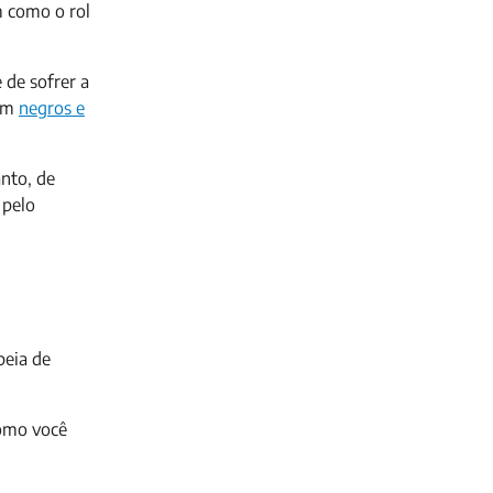
m como o rol
 de sofrer a
 em
negros e
anto, de
 pelo
peia de
como você