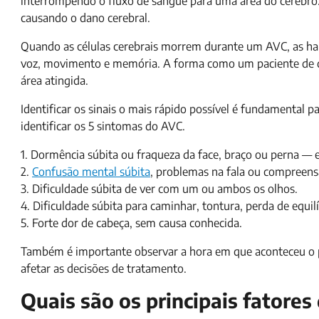
interrompendo o fluxo de sangue para uma área do cérebro.
causando o dano cerebral.
Quando as células cerebrais morrem durante um AVC, as habi
voz, movimento e memória. A forma como um paciente de 
área atingida.
Identificar os sinais o mais rápido possível é fundamental p
identificar os 5 sintomas do AVC.
1. Dormência súbita ou fraqueza da face, braço ou perna —
2.
Confusão mental súbita
, problemas na fala ou compreens
3. Dificuldade súbita de ver com um ou ambos os olhos.
4. Dificuldade súbita para caminhar, tontura, perda de equi
5. Forte dor de cabeça, sem causa conhecida.
Também é importante observar a hora em que aconteceu o p
afetar as decisões de tratamento.
Quais são os principais fatores