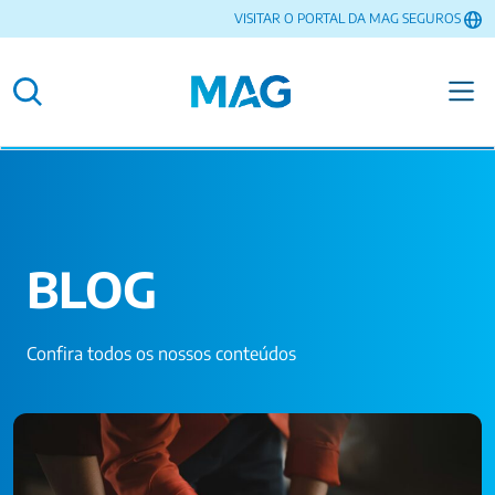
VISITAR O PORTAL DA MAG SEGUROS
BLOG
Confira todos os nossos conteúdos
O que acontece com a previdência privada em caso de
morte?