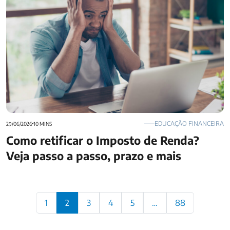
EDUCAÇÃO FINANCEIRA
29/06/2026
10 MINS
Como retificar o Imposto de Renda?
Veja passo a passo, prazo e mais
Paginação
1
2
3
4
5
…
88
de