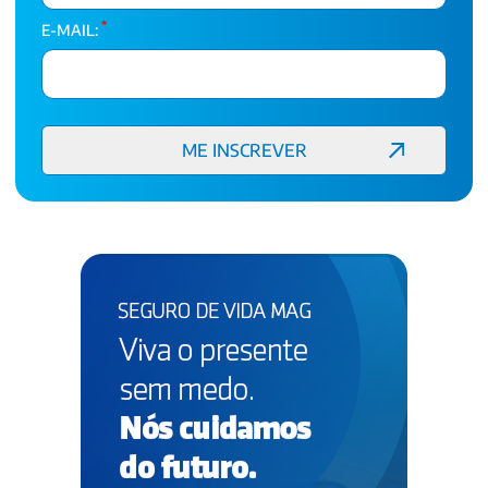
*
E-MAIL: