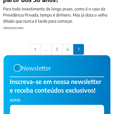
Para todo investimento de longo prazo, como é o caso da
Previdência Privada, tempo é dinheiro. Mas já dizia o velho
ditado que nunca é tarde para começar.
13/05/2016
2 MINS
Paginação
1
…
5
6
7
de
posts
Newsletter
Inscreva-se em nossa newsletter
e receba conteúdos exclusivos!
*
NOME: