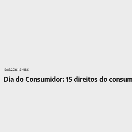
12/03/2026
15 MINS
Dia do Consumidor: 15 direitos do consu
Descubra o que é apólice de Seguro de Vida e para que serve