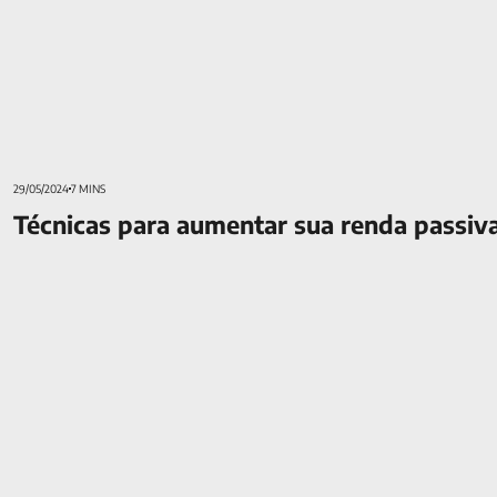
29/05/2024
7 MINS
Técnicas para aumentar sua renda passiv
Quando contratar um seguro de vida? Saiba qual o melhor m