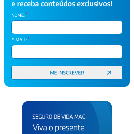
e receba conteúdos exclusivos!
*
NOME:
*
E-MAIL: