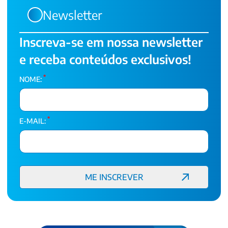
Newsletter
Inscreva-se em nossa newsletter
e receba conteúdos exclusivos!
*
NOME:
*
E-MAIL: