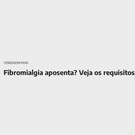
11/08/2025
8 MINS
Fibromialgia aposenta? Veja os requisitos
A mulher e a longevidade no preparo para a aposentadoria