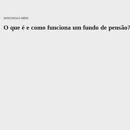
28/03/2025
13 MINS
O que é e como funciona um fundo de pensão
Aposentadoria privada vale a pena? Entenda de uma vez por todas