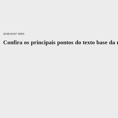
30/08/2019
7 MINS
Confira os principais pontos do texto base da
Fundos de pensão brasileiros estão entre os cinco mais rentáveis do