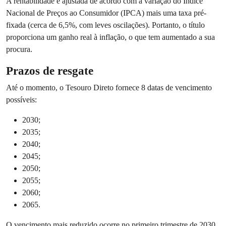
A rentabilidade é ajustada de acordo com a variação do Índice
Nacional de Preços ao Consumidor (IPCA) mais uma taxa pré-
fixada (cerca de 6,5%, com leves oscilações). Portanto, o título
proporciona um ganho real à inflação, o que tem aumentado a sua
procura.
Prazos de resgate
Até o momento, o Tesouro Direto fornece 8 datas de vencimento
possíveis:
2030;
2035;
2040;
2045;
2050;
2055;
2060;
2065.
O vencimento mais reduzido ocorre no primeiro trimestre de 2030.