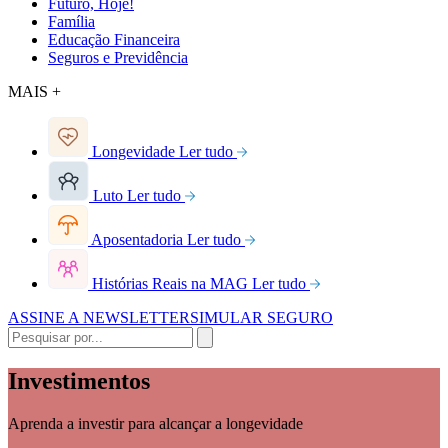
Futuro, Hoje!
Família
Educação Financeira
Seguros e Previdência
MAIS +
Longevidade
Ler tudo
Luto
Ler tudo
Aposentadoria
Ler tudo
Histórias Reais na MAG
Ler tudo
ASSINE A NEWSLETTER
SIMULAR SEGURO
Investimentos
Aprenda a investir para alcançar a longevidade