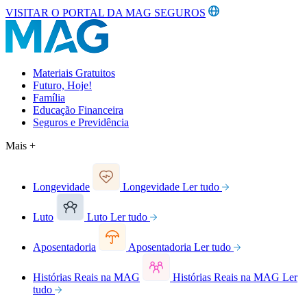
VISITAR O PORTAL DA MAG SEGUROS
Materiais Gratuitos
Futuro, Hoje!
Família
Educação Financeira
Seguros e Previdência
Mais +
Longevidade
Longevidade
Ler tudo
Luto
Luto
Ler tudo
Aposentadoria
Aposentadoria
Ler tudo
Histórias Reais na MAG
Histórias Reais na MAG
Ler
tudo