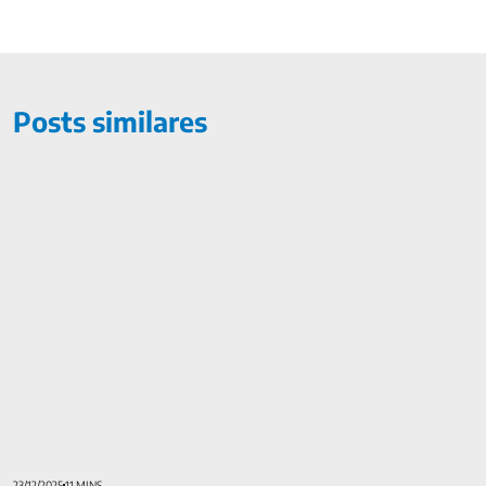
Posts similares
Como definir as metas de ano novo? Veja dicas para alcançá-l
23/12/2025
11 MINS