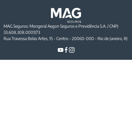
MAG Seguros: Mongeral Aegon Seguros e Previdência S.A. / CNPJ
33.608.308.0001/73
Rua Travessa Belas Artes, 15 - Centro - 20060-000 - Rio de Janeiro, RJ