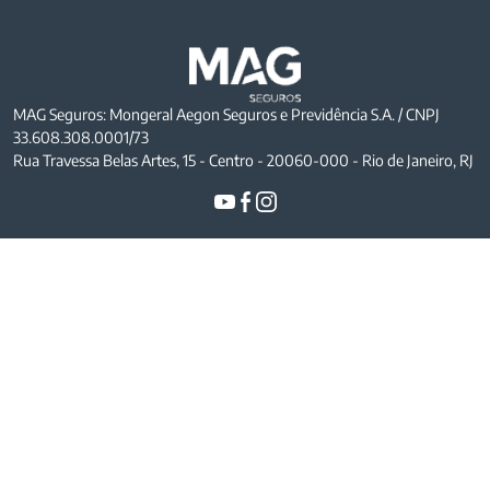
MAG Seguros: Mongeral Aegon Seguros e Previdência S.A. / CNPJ
33.608.308.0001/73
Rua Travessa Belas Artes, 15 - Centro - 20060-000 - Rio de Janeiro, RJ